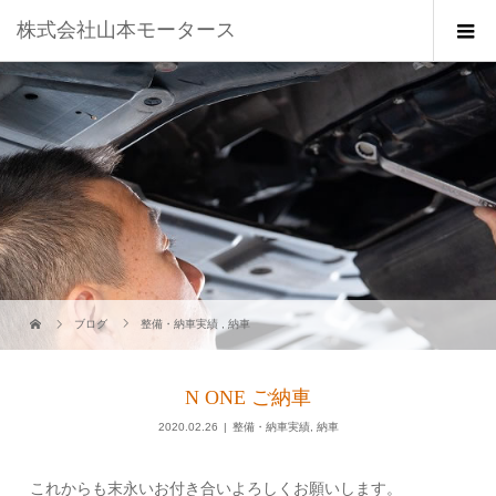
株式会社山本モータース
ブログ
整備・納車実績
,
納車
N ONE ご納車
2020.02.26
整備・納車実績
,
納車
これからも末永いお付き合いよろしくお願いします。