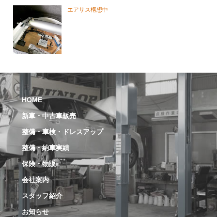
エアサス構想中
HOME
新車・中古車販売
整備・車検・ドレスアップ
整備・納車実績
保険・物販
会社案内
スタッフ紹介
お知らせ